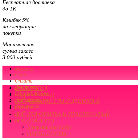
Бесплатная доставка
до ТК
Кэшбэк 5%
на следующие
покупки
Минимальная
сумма заказа
3 000 рублей
Каталог
О нас
Оплата
Доставка
НОВЫЙ ГОД
Напишите нам
САД И ОГОРОД
Документы
ВСЁ ДЛЯ КРАСОТЫ И ЗДОРОВЬЯ
Контакты
СПОРТ
ВСЁ ДЛЯ ОТДЫХА И ПУТЕШЕСТВИЙ
ВСЁ ДЛЯ ДОМА
Бутылки для воды
ОРГАНАЙЗЕРЫ